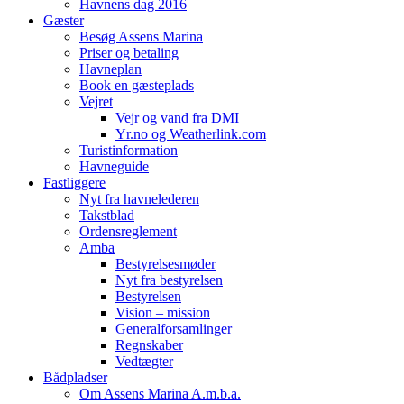
Havnens dag 2016
Gæster
Besøg Assens Marina
Priser og betaling
Havneplan
Book en gæsteplads
Vejret
Vejr og vand fra DMI
Yr.no og Weatherlink.com
Turistinformation
Havneguide
Fastliggere
Nyt fra havnelederen
Takstblad
Ordensreglement
Amba
Bestyrelsesmøder
Nyt fra bestyrelsen
Bestyrelsen
Vision – mission
Generalforsamlinger
Regnskaber
Vedtægter
Bådpladser
Om Assens Marina A.m.b.a.