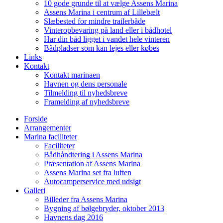
10 gode grunde til at vælge Assens Marina
Assens Marina i centrum af Lillebælt
Slæbested for mindre trailerbåde
Vinteropbevaring på land eller i bådhotel
Har din båd ligget i vandet hele vinteren
Bådpladser som kan lejes eller købes
Links
Kontakt
Kontakt marinaen
Havnen og dens personale
Tilmelding til nyhedsbreve
Framelding af nyhedsbreve
Forside
Arrangementer
Marina faciliteter
Faciliteter
Bådhåndtering i Assens Marina
Præsentation af Assens Marina
Assens Marina set fra luften
Autocamperservice med udsigt
Galleri
Billeder fra Assens Marina
Bygning af bølgebryder, oktober 2013
Havnens dag 2016