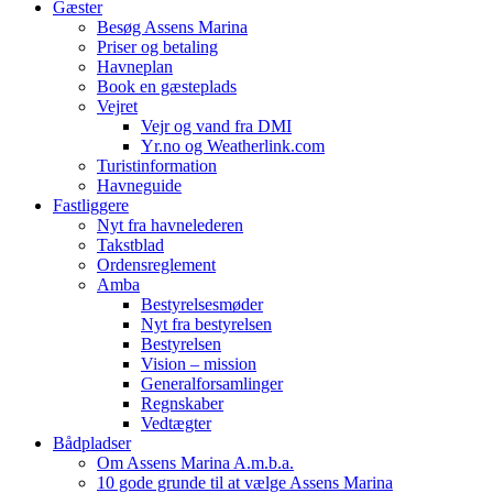
Gæster
Besøg Assens Marina
Priser og betaling
Havneplan
Book en gæsteplads
Vejret
Vejr og vand fra DMI
Yr.no og Weatherlink.com
Turistinformation
Havneguide
Fastliggere
Nyt fra havnelederen
Takstblad
Ordensreglement
Amba
Bestyrelsesmøder
Nyt fra bestyrelsen
Bestyrelsen
Vision – mission
Generalforsamlinger
Regnskaber
Vedtægter
Bådpladser
Om Assens Marina A.m.b.a.
10 gode grunde til at vælge Assens Marina