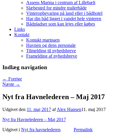
Assens Marina i centrum af Lillebælt
Slæbested for mindre trailerbåde
Vinteropbevaring på land eller i bådhotel
Har din båd ligget i vandet hele vinteren
Bådpladser som kan lejes eller købes
Links
Kontakt
Kontakt marinaen
Havnen og dens personale
Tilmelding til nyhedsbreve
Framelding af nyhedsbreve
Indlæg navigation
←
Forrige
Næste
→
Nyt fra Havnelederen – Maj 2017
Udgivet den
11. maj 2017
af
Alex Hansen
11. maj 2017
Nyt fra Havnelederen – Maj 2017
Udgivet i
Nyt fra havnelederen
Permalink