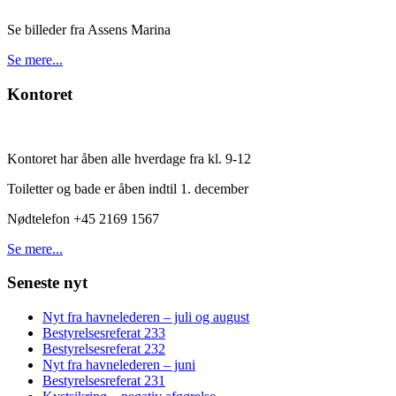
Se billeder fra Assens Marina
Se mere...
Kontoret
Kontoret har åben alle hverdage fra kl. 9-12
Toiletter og bade er åben indtil 1. december
Nødtelefon +45 2169 1567
Se mere...
Seneste nyt
Nyt fra havnelederen – juli og august
Bestyrelsesreferat 233
Bestyrelsesreferat 232
Nyt fra havnelederen – juni
Bestyrelsesreferat 231