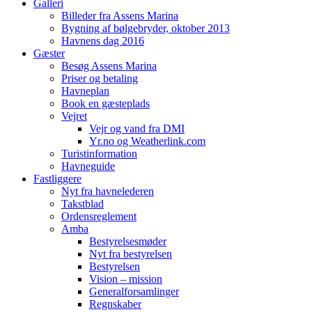
Galleri
Billeder fra Assens Marina
Bygning af bølgebryder, oktober 2013
Havnens dag 2016
Gæster
Besøg Assens Marina
Priser og betaling
Havneplan
Book en gæsteplads
Vejret
Vejr og vand fra DMI
Yr.no og Weatherlink.com
Turistinformation
Havneguide
Fastliggere
Nyt fra havnelederen
Takstblad
Ordensreglement
Amba
Bestyrelsesmøder
Nyt fra bestyrelsen
Bestyrelsen
Vision – mission
Generalforsamlinger
Regnskaber