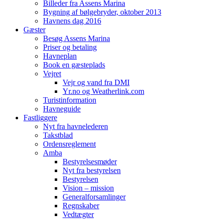
Billeder fra Assens Marina
Bygning af bølgebryder, oktober 2013
Havnens dag 2016
Gæster
Besøg Assens Marina
Priser og betaling
Havneplan
Book en gæsteplads
Vejret
Vejr og vand fra DMI
Yr.no og Weatherlink.com
Turistinformation
Havneguide
Fastliggere
Nyt fra havnelederen
Takstblad
Ordensreglement
Amba
Bestyrelsesmøder
Nyt fra bestyrelsen
Bestyrelsen
Vision – mission
Generalforsamlinger
Regnskaber
Vedtægter