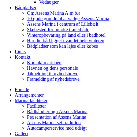
Vedtægter
Bådpladser
Om Assens Marina A.m.b.a.
10 gode grunde til at vælge Assens Marina
Assens Marina i centrum af Lillebælt
Slæbested for mindre trailerbåde
Vinteropbevaring på land eller i bådhotel
Har din båd ligget i vandet hele vinteren
Bådpladser som kan lejes eller købes
Links
Kontakt
Kontakt marinaen
Havnen og dens personale
Tilmelding til nyhedsbreve
Framelding af nyhedsbreve
Forside
Arrangementer
Marina faciliteter
Faciliteter
Bådhåndtering i Assens Marina
Præsentation af Assens Marina
Assens Marina set fra luften
Autocamperservice med udsigt
Galleri