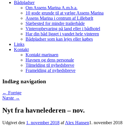
Bådpladser
Om Assens Marina A.m.b.a.
10 gode grunde til at vælge Assens Marina
Assens Marina i centrum af Lillebælt
Slæbested for mindre trailerbåde
Vinteropbevaring på land eller i bådhotel
Har din båd ligget i vandet hele vinteren
Bådpladser som kan lejes eller købes
Links
Kontakt
Kontakt marinaen
Havnen og dens personale
Tilmelding til nyhedsbreve
Framelding af nyhedsbreve
Indlæg navigation
←
Forrige
Næste
→
Nyt fra havnelederen – nov.
Udgivet den
1. november 2018
af
Alex Hansen
1. november 2018