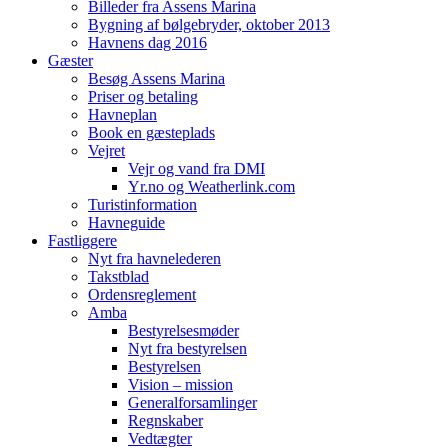
Billeder fra Assens Marina
Bygning af bølgebryder, oktober 2013
Havnens dag 2016
Gæster
Besøg Assens Marina
Priser og betaling
Havneplan
Book en gæsteplads
Vejret
Vejr og vand fra DMI
Yr.no og Weatherlink.com
Turistinformation
Havneguide
Fastliggere
Nyt fra havnelederen
Takstblad
Ordensreglement
Amba
Bestyrelsesmøder
Nyt fra bestyrelsen
Bestyrelsen
Vision – mission
Generalforsamlinger
Regnskaber
Vedtægter