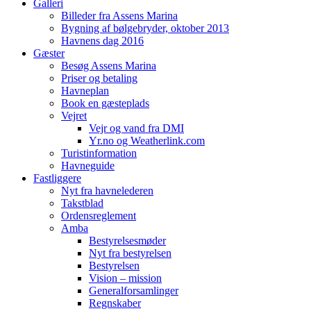
Galleri
Billeder fra Assens Marina
Bygning af bølgebryder, oktober 2013
Havnens dag 2016
Gæster
Besøg Assens Marina
Priser og betaling
Havneplan
Book en gæsteplads
Vejret
Vejr og vand fra DMI
Yr.no og Weatherlink.com
Turistinformation
Havneguide
Fastliggere
Nyt fra havnelederen
Takstblad
Ordensreglement
Amba
Bestyrelsesmøder
Nyt fra bestyrelsen
Bestyrelsen
Vision – mission
Generalforsamlinger
Regnskaber