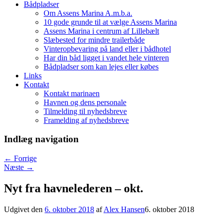
Bådpladser
Om Assens Marina A.m.b.a.
10 gode grunde til at vælge Assens Marina
Assens Marina i centrum af Lillebælt
Slæbested for mindre trailerbåde
Vinteropbevaring på land eller i bådhotel
Har din båd ligget i vandet hele vinteren
Bådpladser som kan lejes eller købes
Links
Kontakt
Kontakt marinaen
Havnen og dens personale
Tilmelding til nyhedsbreve
Framelding af nyhedsbreve
Indlæg navigation
←
Forrige
Næste
→
Nyt fra havnelederen – okt.
Udgivet den
6. oktober 2018
af
Alex Hansen
6. oktober 2018