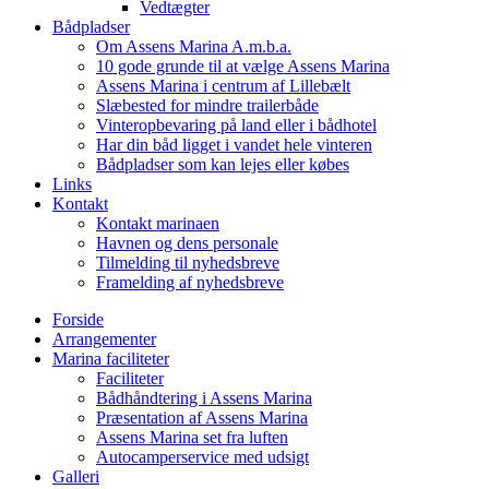
Vedtægter
Bådpladser
Om Assens Marina A.m.b.a.
10 gode grunde til at vælge Assens Marina
Assens Marina i centrum af Lillebælt
Slæbested for mindre trailerbåde
Vinteropbevaring på land eller i bådhotel
Har din båd ligget i vandet hele vinteren
Bådpladser som kan lejes eller købes
Links
Kontakt
Kontakt marinaen
Havnen og dens personale
Tilmelding til nyhedsbreve
Framelding af nyhedsbreve
Forside
Arrangementer
Marina faciliteter
Faciliteter
Bådhåndtering i Assens Marina
Præsentation af Assens Marina
Assens Marina set fra luften
Autocamperservice med udsigt
Galleri