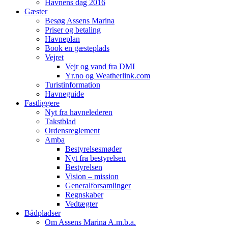
Havnens dag 2016
Gæster
Besøg Assens Marina
Priser og betaling
Havneplan
Book en gæsteplads
Vejret
Vejr og vand fra DMI
Yr.no og Weatherlink.com
Turistinformation
Havneguide
Fastliggere
Nyt fra havnelederen
Takstblad
Ordensreglement
Amba
Bestyrelsesmøder
Nyt fra bestyrelsen
Bestyrelsen
Vision – mission
Generalforsamlinger
Regnskaber
Vedtægter
Bådpladser
Om Assens Marina A.m.b.a.