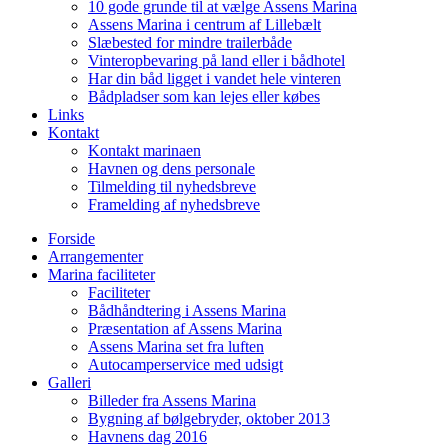
10 gode grunde til at vælge Assens Marina
Assens Marina i centrum af Lillebælt
Slæbested for mindre trailerbåde
Vinteropbevaring på land eller i bådhotel
Har din båd ligget i vandet hele vinteren
Bådpladser som kan lejes eller købes
Links
Kontakt
Kontakt marinaen
Havnen og dens personale
Tilmelding til nyhedsbreve
Framelding af nyhedsbreve
Forside
Arrangementer
Marina faciliteter
Faciliteter
Bådhåndtering i Assens Marina
Præsentation af Assens Marina
Assens Marina set fra luften
Autocamperservice med udsigt
Galleri
Billeder fra Assens Marina
Bygning af bølgebryder, oktober 2013
Havnens dag 2016