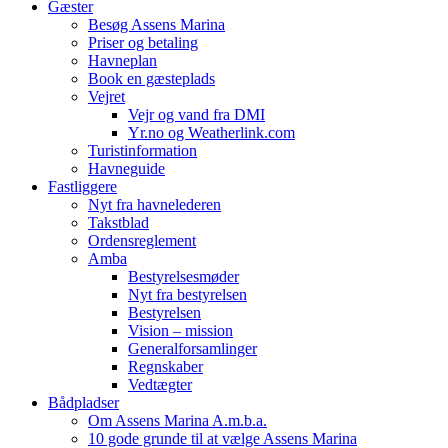
Gæster
Besøg Assens Marina
Priser og betaling
Havneplan
Book en gæsteplads
Vejret
Vejr og vand fra DMI
Yr.no og Weatherlink.com
Turistinformation
Havneguide
Fastliggere
Nyt fra havnelederen
Takstblad
Ordensreglement
Amba
Bestyrelsesmøder
Nyt fra bestyrelsen
Bestyrelsen
Vision – mission
Generalforsamlinger
Regnskaber
Vedtægter
Bådpladser
Om Assens Marina A.m.b.a.
10 gode grunde til at vælge Assens Marina