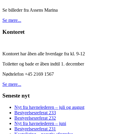
Se billeder fra Assens Marina
Se mere...
Kontoret
Kontoret har åben alle hverdage fra kl. 9-12
Toiletter og bade er åben indtil 1. december
Nødtelefon +45 2169 1567
Se mere...
Seneste nyt
Nyt fra havnelederen – juli og august
Bestyrelsesreferat 233
Bestyrelsesreferat 232
Nyt fra havnelederen – juni
Bestyrelsesreferat 231