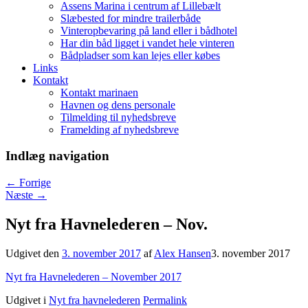
Assens Marina i centrum af Lillebælt
Slæbested for mindre trailerbåde
Vinteropbevaring på land eller i bådhotel
Har din båd ligget i vandet hele vinteren
Bådpladser som kan lejes eller købes
Links
Kontakt
Kontakt marinaen
Havnen og dens personale
Tilmelding til nyhedsbreve
Framelding af nyhedsbreve
Indlæg navigation
←
Forrige
Næste
→
Nyt fra Havnelederen – Nov.
Udgivet den
3. november 2017
af
Alex Hansen
3. november 2017
Nyt fra Havnelederen – November 2017
Udgivet i
Nyt fra havnelederen
Permalink