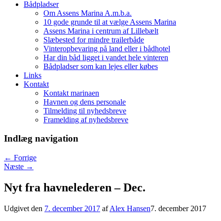
Bådpladser
Om Assens Marina A.m.b.a.
10 gode grunde til at vælge Assens Marina
Assens Marina i centrum af Lillebælt
Slæbested for mindre trailerbåde
Vinteropbevaring på land eller i bådhotel
Har din båd ligget i vandet hele vinteren
Bådpladser som kan lejes eller købes
Links
Kontakt
Kontakt marinaen
Havnen og dens personale
Tilmelding til nyhedsbreve
Framelding af nyhedsbreve
Indlæg navigation
←
Forrige
Næste
→
Nyt fra havnelederen – Dec.
Udgivet den
7. december 2017
af
Alex Hansen
7. december 2017