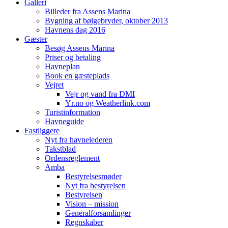
Galleri
Billeder fra Assens Marina
Bygning af bølgebryder, oktober 2013
Havnens dag 2016
Gæster
Besøg Assens Marina
Priser og betaling
Havneplan
Book en gæsteplads
Vejret
Vejr og vand fra DMI
Yr.no og Weatherlink.com
Turistinformation
Havneguide
Fastliggere
Nyt fra havnelederen
Takstblad
Ordensreglement
Amba
Bestyrelsesmøder
Nyt fra bestyrelsen
Bestyrelsen
Vision – mission
Generalforsamlinger
Regnskaber