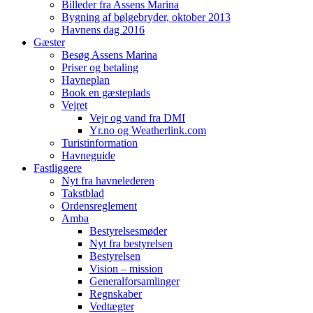
Billeder fra Assens Marina
Bygning af bølgebryder, oktober 2013
Havnens dag 2016
Gæster
Besøg Assens Marina
Priser og betaling
Havneplan
Book en gæsteplads
Vejret
Vejr og vand fra DMI
Yr.no og Weatherlink.com
Turistinformation
Havneguide
Fastliggere
Nyt fra havnelederen
Takstblad
Ordensreglement
Amba
Bestyrelsesmøder
Nyt fra bestyrelsen
Bestyrelsen
Vision – mission
Generalforsamlinger
Regnskaber
Vedtægter