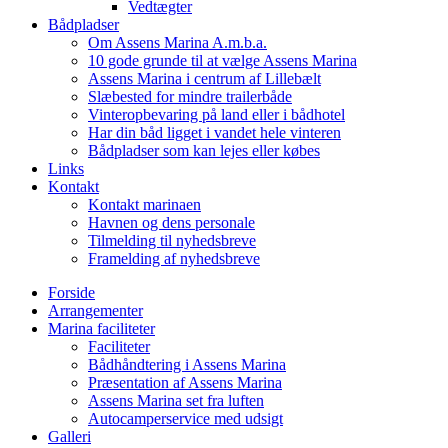
Vedtægter
Bådpladser
Om Assens Marina A.m.b.a.
10 gode grunde til at vælge Assens Marina
Assens Marina i centrum af Lillebælt
Slæbested for mindre trailerbåde
Vinteropbevaring på land eller i bådhotel
Har din båd ligget i vandet hele vinteren
Bådpladser som kan lejes eller købes
Links
Kontakt
Kontakt marinaen
Havnen og dens personale
Tilmelding til nyhedsbreve
Framelding af nyhedsbreve
Forside
Arrangementer
Marina faciliteter
Faciliteter
Bådhåndtering i Assens Marina
Præsentation af Assens Marina
Assens Marina set fra luften
Autocamperservice med udsigt
Galleri