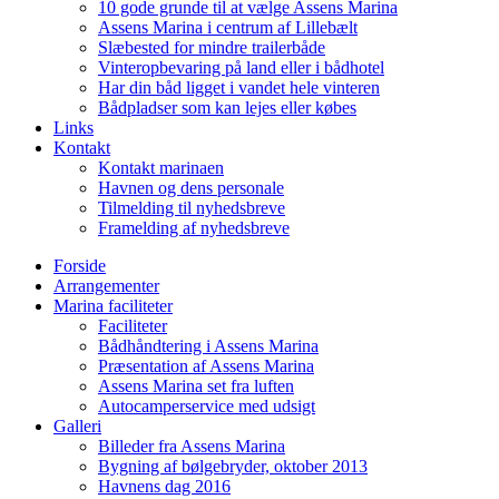
10 gode grunde til at vælge Assens Marina
Assens Marina i centrum af Lillebælt
Slæbested for mindre trailerbåde
Vinteropbevaring på land eller i bådhotel
Har din båd ligget i vandet hele vinteren
Bådpladser som kan lejes eller købes
Links
Kontakt
Kontakt marinaen
Havnen og dens personale
Tilmelding til nyhedsbreve
Framelding af nyhedsbreve
Forside
Arrangementer
Marina faciliteter
Faciliteter
Bådhåndtering i Assens Marina
Præsentation af Assens Marina
Assens Marina set fra luften
Autocamperservice med udsigt
Galleri
Billeder fra Assens Marina
Bygning af bølgebryder, oktober 2013
Havnens dag 2016