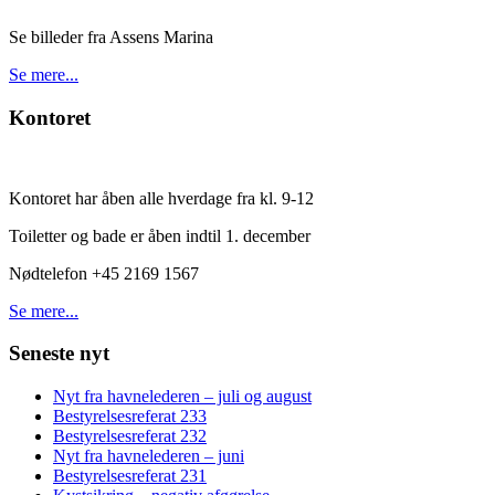
Se billeder fra Assens Marina
Se mere...
Kontoret
Kontoret har åben alle hverdage fra kl. 9-12
Toiletter og bade er åben indtil 1. december
Nødtelefon +45 2169 1567
Se mere...
Seneste nyt
Nyt fra havnelederen – juli og august
Bestyrelsesreferat 233
Bestyrelsesreferat 232
Nyt fra havnelederen – juni
Bestyrelsesreferat 231