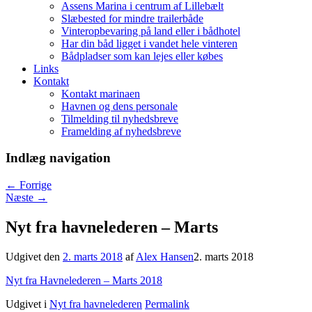
Assens Marina i centrum af Lillebælt
Slæbested for mindre trailerbåde
Vinteropbevaring på land eller i bådhotel
Har din båd ligget i vandet hele vinteren
Bådpladser som kan lejes eller købes
Links
Kontakt
Kontakt marinaen
Havnen og dens personale
Tilmelding til nyhedsbreve
Framelding af nyhedsbreve
Indlæg navigation
←
Forrige
Næste
→
Nyt fra havnelederen – Marts
Udgivet den
2. marts 2018
af
Alex Hansen
2. marts 2018
Nyt fra Havnelederen – Marts 2018
Udgivet i
Nyt fra havnelederen
Permalink