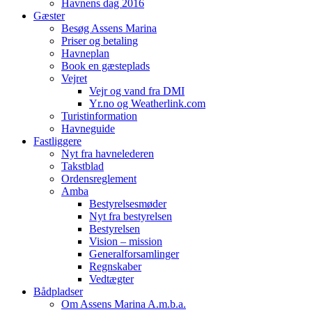
Havnens dag 2016
Gæster
Besøg Assens Marina
Priser og betaling
Havneplan
Book en gæsteplads
Vejret
Vejr og vand fra DMI
Yr.no og Weatherlink.com
Turistinformation
Havneguide
Fastliggere
Nyt fra havnelederen
Takstblad
Ordensreglement
Amba
Bestyrelsesmøder
Nyt fra bestyrelsen
Bestyrelsen
Vision – mission
Generalforsamlinger
Regnskaber
Vedtægter
Bådpladser
Om Assens Marina A.m.b.a.