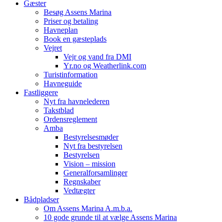
Gæster
Besøg Assens Marina
Priser og betaling
Havneplan
Book en gæsteplads
Vejret
Vejr og vand fra DMI
Yr.no og Weatherlink.com
Turistinformation
Havneguide
Fastliggere
Nyt fra havnelederen
Takstblad
Ordensreglement
Amba
Bestyrelsesmøder
Nyt fra bestyrelsen
Bestyrelsen
Vision – mission
Generalforsamlinger
Regnskaber
Vedtægter
Bådpladser
Om Assens Marina A.m.b.a.
10 gode grunde til at vælge Assens Marina